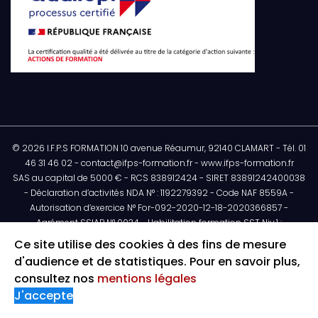
© 2026 I.F.P.S FORMATION 10 avenue Réaumur, 92140 CLAMART - Tél. 01
46 31 46 02 - contact@ifps-formation.fr - www.ifps-formation.fr
SAS au capital de 5000 € - RCS 838912424 - SIRET 83891242400038
- Déclaration d’activités NDA N° : 1192279392 - Code NAF 8559A -
Autorisation d’exercice N° For-092-2020-12-18-2020366857 -
Agrément SSIAP N° 0034 - Habilitation formation SST Niv.1 :
H32095/2018/SST-1/02/12 - Habilitation de formateur Niv.2 N° :
Ce site utilise des cookies à des fins de mesure
1494253/2021/SST-02/02/12 - Art. L612-14 : L’autorisation
d'audience et de statistiques. Pour en savoir plus,
administrative préalable ne confère aucun caractère officiel à
consultez nos
mentions légales
l’entreprise ou aux personnes qui en bénéficient. Elle n’engage en
J'accepte
aucune manière la responsabilité des pouvoirs publics.