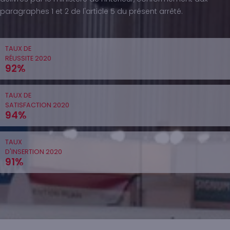
paragraphes 1 et 2 de l'article 5 du présent arrêté.
TAUX DE
RÉUSSITE 2020
92%
TAUX DE
SATISFACTION 2020
94%
TAUX
D'INSERTION 2020
91%