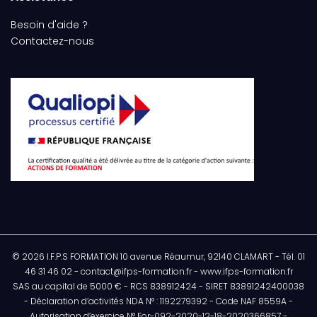
Besoin d'aide ?
Contactez-nous
© 2026 I.F.P.S FORMATION 10 avenue Réaumur, 92140 CLAMART - Tél. 01
46 31 46 02 - contact@ifps-formation.fr - www.ifps-formation.fr
SAS au capital de 5000 € - RCS 838912424 - SIRET 83891242400038
- Déclaration d’activités NDA N° : 1192279392 - Code NAF 8559A -
Autorisation d’exercice N° For-092-2020-12-18-2020366857 -