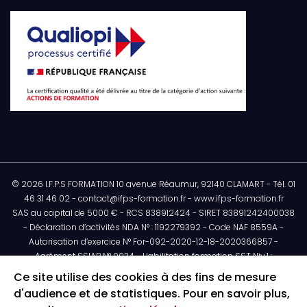
© 2026 I.F.P.S FORMATION 10 avenue Réaumur, 92140 CLAMART - Tél. 01
46 31 46 02 - contact@ifps-formation.fr - www.ifps-formation.fr
SAS au capital de 5000 € - RCS 838912424 - SIRET 83891242400038
- Déclaration d’activités NDA N° : 1192279392 - Code NAF 8559A -
Autorisation d’exercice N° For-092-2020-12-18-2020366857 -
Agrément SSIAP N° 0034 - Habilitation formation SST Niv.1 :
H32095/2018/SST-1/02/12 - Habilitation de formateur Niv.2 N° :
Ce site utilise des cookies à des fins de mesure
1494253/2021/SST-02/02/12 - Art. L612-14 : L’autorisation
d'audience et de statistiques. Pour en savoir plus,
administrative préalable ne confère aucun caractère officiel à