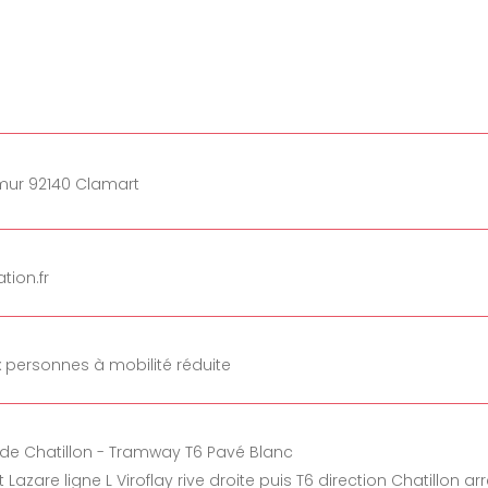
mur 92140 Clamart
tion.fr
 personnes à mobilité réduite
e de Chatillon - Tramway T6 Pavé Blanc
Lazare ligne L Viroflay rive droite puis T6 direction Chatillon ar