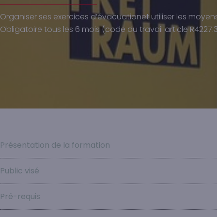
Organiser ses exercices d’évacuationet utiliser les moyen
Obligatoire tous les 6 mois (code du travail article R4227.3
Présentation de la formation
Public visé
Pré-requis