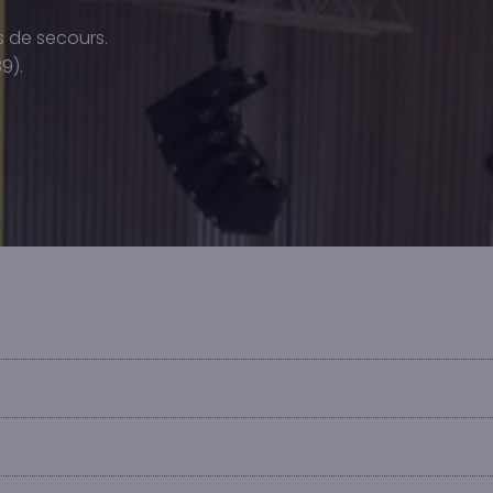
s de secours.
9).