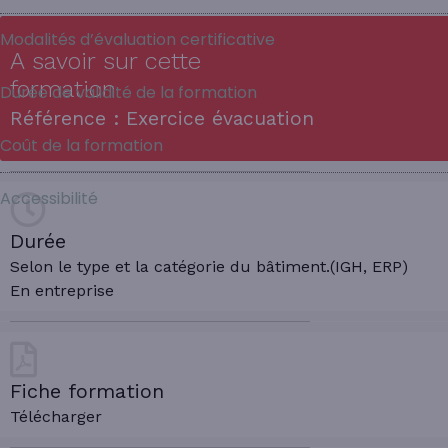
Modalités d’évaluation certificative
A savoir sur cette
formation
Durée de validité de la formation
Référence : Exercice évacuation
Coût de la formation
Accessibilité
Durée
Selon le type et la catégorie du bâtiment.(IGH, ERP)
En entreprise
Fiche formation
Télécharger